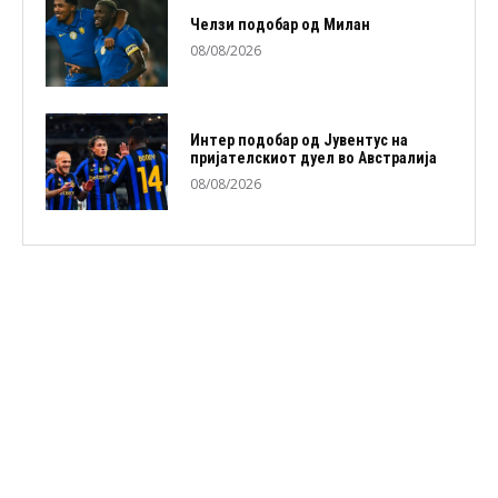
Челзи подобaр од Милан
08/08/2026
Интер подобар од Јувентус на
пријателскиот дуел во Австралија
08/08/2026