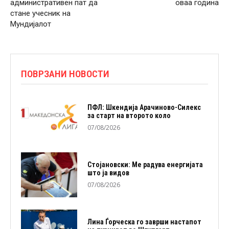
административен пат да
оваа година
стане учесник на
Мундијалот
ПОВРЗАНИ НОВОСТИ
ПФЛ: Шкендија Арачиново-Силекс
за старт на второто коло
07/08/2026
Стојановски: Ме радува енергијата
што ја видов
07/08/2026
Лина Ѓорческа го заврши настапот