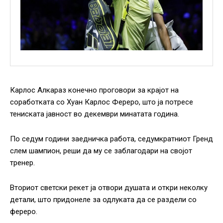
Карлос Алкараз конечно проговори за крајот на
соработката со Хуан Карлос Фереро, што ја потресе
тениската јавност во декември минатата година.
По седум години заедничка работа, седумкратниот Гренд
слем шампион, реши да му се заблагодари на својот
тренер.
Вториот светски рекет ја отвори душата и откри неколку
детали, што придонеле за одлуката да се раздели со
фереро.