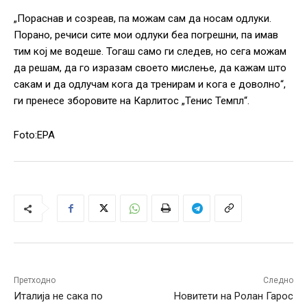
„Пораснав и созреав, па можам сам да носам одлуки.
Порано, речиси сите мои одлуки беа погрешни, па имав
тим кој ме водеше. Тогаш само ги следев, но сега можам
да решам, да го изразам своето мислење, да кажам што
сакам и да одлучам кога да тренирам и кога е доволно“,
ги пренесе зборовите на Карлитос „Тенис Темпл“.
Foto:EPA
Претходно
Следно
Италија не сака по
Новитети на Ролан Гарос