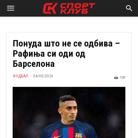
Понуда што не се одбива –
Рафиња си оди од
Барселона
04/05/2026
ФУДБАЛ
120