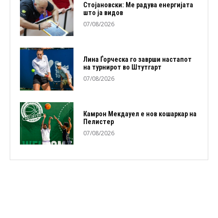
Стојановски: Ме радува енергијата
што ја видов
07/08/2026
Лина Ѓорческа го заврши настапот
на турнирот во Штутгарт
07/08/2026
Камрон Мекдауел е нов кошаркар на
Пелистер
07/08/2026