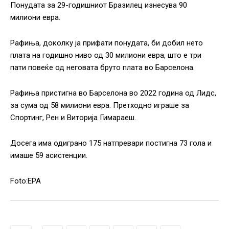
Понудата за 29-годишниот Бразилец изнесува 90
милиони евра.
Рафиња, доколку ја прифати понудата, би добил нето
плата на годишно ниво од 30 милиони евра, што е три
пати повеќе од неговата бруто плата во Барселона.
Рафиња пристигна во Барселона во 2022 година од Лидс,
за сума од 58 милиони евра. Претходно играше за
Спортинг, Рен и Виторија Гимараеш.
Досега има одиграно 175 натпревари постигна 73 гола и
имаше 59 асистенции.
Foto:EPA