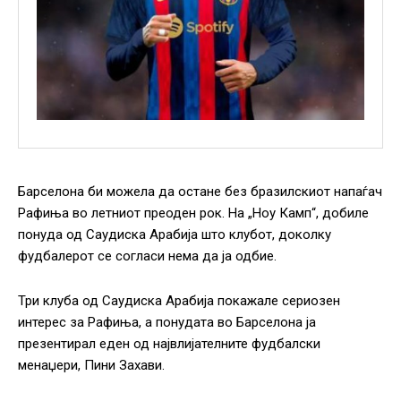
Барселона би можела да остане без бразилскиот напаѓач
Рафиња во летниот преоден рок. На „Ноу Камп“, добиле
понуда од Саудиска Арабија што клубот, доколку
фудбалерот се согласи нема да ја одбие.
Три клуба од Саудиска Арабија покажале сериозен
интерес за Рафиња, а понудата во Барселона ја
презентирал еден од највлијателните фудбалски
менаџери, Пини Захави.