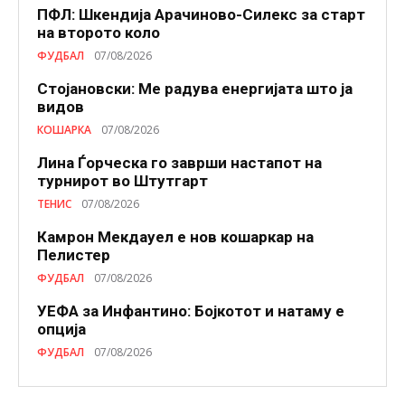
ПФЛ: Шкендија Арачиново-Силекс за старт
на второто коло
ФУДБАЛ
07/08/2026
Стојановски: Ме радува енергијата што ја
видов
КОШАРКА
07/08/2026
Лина Ѓорческа го заврши настапот на
турнирот во Штутгарт
ТЕНИС
07/08/2026
Камрон Мекдауел е нов кошаркар на
Пелистер
ФУДБАЛ
07/08/2026
УЕФА за Инфантино: Бојкотот и натаму е
опција
ФУДБАЛ
07/08/2026