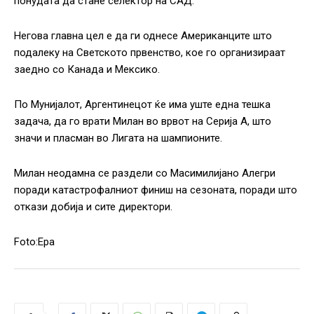
понудата да стане селектор на САД.
Негова главна цел е да ги однесе Американците што
подалеку на Светското првенство, кое го организираат
заедно со Канада и Мексико.
По Мунијалот, Аргентинецот ќе има уште една тешка
задача, да го врати Милан во врвот на Серија А, што
значи и пласман во Лигата на шампионите.
Милан неодамна се раздели со Масимилијано Алегри
поради катастрофалниот финиш на сезоната, поради што
откази добија и сите директори.
Foto:Epa