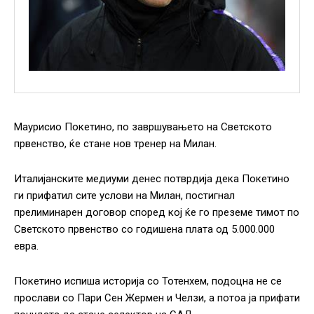
Маурисио Покетино, по завршувањето на Светското
првенство, ќе стане нов тренер на Милан.
Италијанските медиуми денес потврдија дека Покетино
ги прифатил сите услови на Милан, постигнал
прелиминарен договор според кој ќе го преземе тимот по
Светското првенство со годишена плата од 5.000.000
евра.
Покетино испиша историја со Тотенхем, подоцна не се
прослави со Пари Сен Жермен и Челзи, а потоа ја прифати