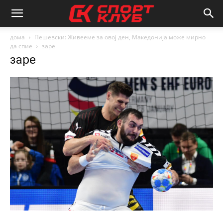
дома
Пешевски: Живееме за овој ден, Македонија може мирно
да спие
заре
заре