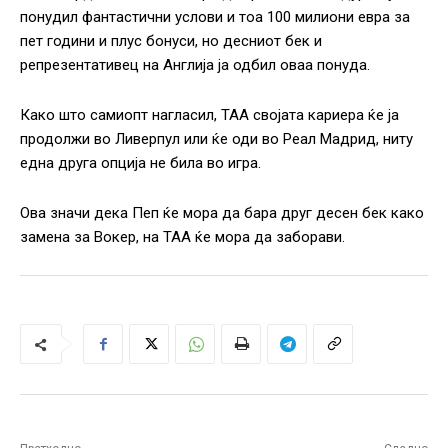
понудил фантастични услови и тоа 100 милиони евра за
пет години и плус бонуси, но десниот бек и
репрезентативец на Англија ја одбил оваа понуда.
Како што самиопт нагласил, ТАА својата кариера ќе ја
продолжи во Ливерпул или ќе оди во Реал Мадрид, ниту
една друга опција не била во игра.
Ова значи дека Пеп ќе мора да бара друг десен бек како
замена за Вокер, на ТАА ќе мора да заборави.