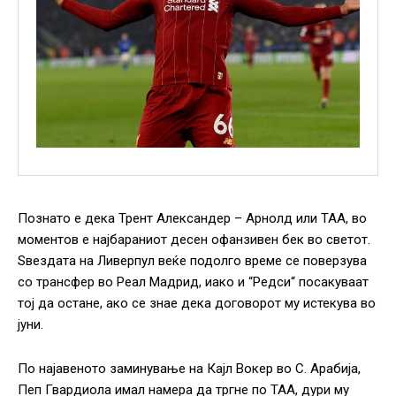
Познато е дека Трент Александер – Арнолд или ТАА, во
моментов е најбараниот десен офанзивен бек во светот.
Ѕвездата на Ливерпул веќе подолго време се поверзува
со трансфер во Реал Мадрид, иако и “Редси“ посакуваат
тој да остане, ако се знае дека договорот му истекува во
јуни.
По најавеното заминување на Кајл Вокер во С. Арабија,
Пеп Гвардиола имал намера да тргне по ТАА, дури му