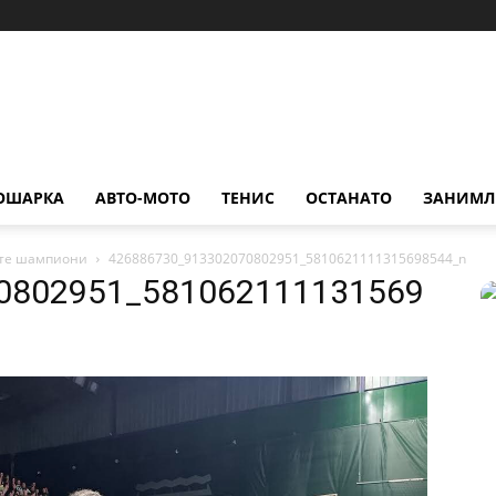
ОШАРКА
АВТО-МОТО
ТЕНИС
ОСТАНАТО
ЗАНИМЛ
ите шампиони
426886730_913302070802951_5810621111315698544_n
0802951_581062111131569