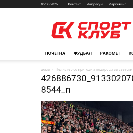
06/08/2026
Контакт
Импресум
Маркетинг
SPORTCLUB.mk
ПОЧЕТНА
ФУДБАЛ
РАКОМЕТ
К
дома
Пелистер со пригодни подароци за светск
426886730_91330207
8544_n