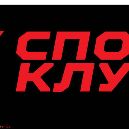
vramov
.