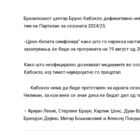
Бразилскиот центар Бруно Кабокло дефинитивно нем
тим на Партизан за сезоната 2024/25.
-Црно-белата симфонија“ како што го нарекоа настан
засилувања, ќе биде на програната на 19 август од 
Како што неофицијално дознаваат медиумите во сосе
Кабокло, кој тимот најверојатно го прецртал.
Кабокло нема да биде претставен за идната сез
Ниликин, за кои веќе се знае дека ќе бидат дел од 
– Аријан Лекиќ, Стерлинг Браун, Карлик Џонс, Дуан В
Брендон Дејвис, Митар Бошнаковиќ и Алексеј Покуш