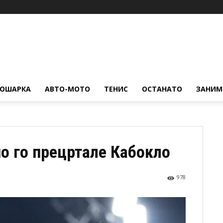
КОШАРКА
АВТО-МОТО
ТЕНИС
ОСТАНАТО
ЗАНИМ
о го прецртале Кабокло
978