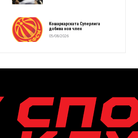
Кошаркарската Суперлига
добива нов член
05/08/2026