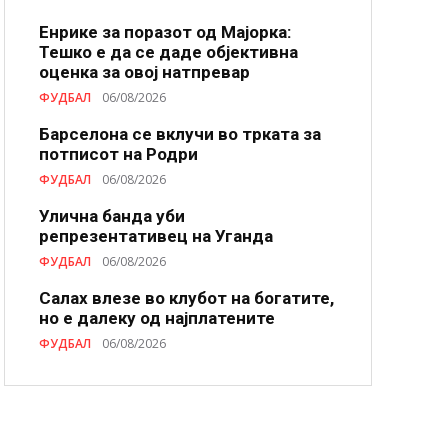
Енрике за поразот од Мајорка:
Тешко е да се даде објективна
оценка за овој натпревар
ФУДБАЛ
06/08/2026
Барселона се вклучи во трката за
потписот на Родри
ФУДБАЛ
06/08/2026
Улична банда уби
репрезентативец на Уганда
ФУДБАЛ
06/08/2026
Салах влезе во клубот на богатите,
но е далеку од најплатените
ФУДБАЛ
06/08/2026