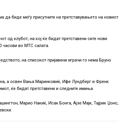
а да биде меѓу присутните на претставувањето на новиот
от од клубот, на кој ќе бидат претставени сите нови
20 часови во МТС салата.
дството, на списокот пријавени играчи го нема Бруно
она, а освен Вања Маринковиќ, Ифе Лундберг и Френк
тимот, ќе бидат претставени и следните имиња.
ашингтон, Марио Накиќ, Исак Бонга, Ајзе Мајк, Тајрик Џонс,
евски.