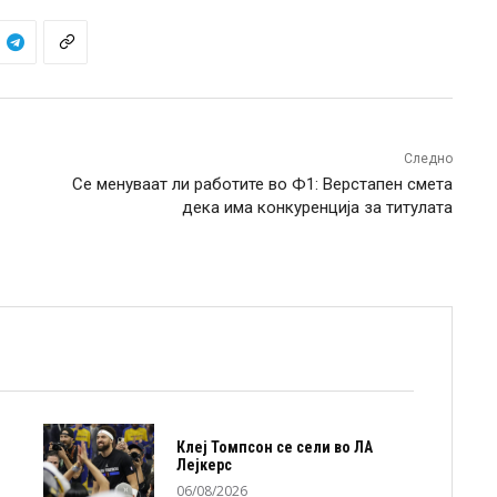
Следно
Се менуваат ли работите во Ф1: Верстапен смета
дека има конкуренција за титулата
Клеј Томпсон се сели во ЛА
Лејкерс
06/08/2026