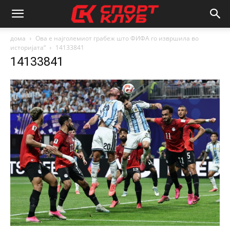
дома
Ова е најголемиот грабеж што ФИФА го извршила во
историјата“
14133841
14133841