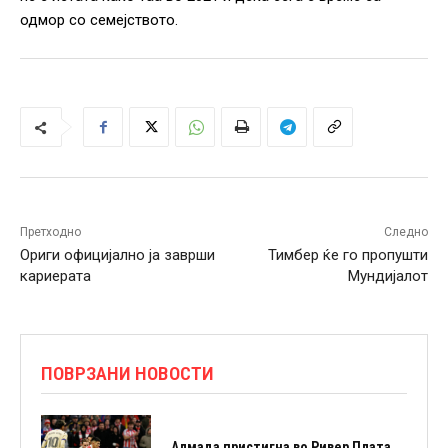
одмор со семејството.
Претходно
Следно
Ориги официјално ја заврши
Тимбер ќе го пропушти
кариерата
Мундијалот
ПОВРЗАНИ НОВОСТИ
Алмада пристигна во Ривер Плата