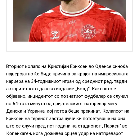
Вториот колапс на Кристијан Ериксен во Оденсе синоќа
најверојатно ќе биде причина за крајот на импресивната
кариера на 34-годишниот играч од средниот ред, тврди
авторитетното данско издание „Болд“. Како што е
објавено, инцидентот со познатиот фудбалер се случил
во 64-тата минута од пријателскиот натпревар меѓу
Данска и Украина, кој потоа беше прекинат. Колапсот на
Ериксен на теренот застрашувачки потсетуваше на она
што се случи пред пет години на стадионот „Паркен“ во
Копенхаген, кога доживеа срцев удар на натпреварот