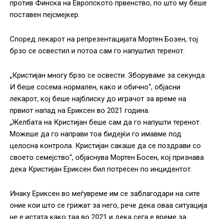
против Финска на Европското првенство, по што му беше
поставен пејсмејкер.
Според лекарот на репрезентацијата Мортен Бозен, тој
брзо се освестил и потоа сам го напуштил теренот.
„Кристијан многу брзо се освести. Зборуваме за секунда.
И беше сосема нормален, како и обично“, објасни
лекарот, кој беше најблиску до играчот за време на
првиот напад на Ериксен во 2021 година.
„Желбата на Кристијан беше сам да го напушти теренот.
Можеше да го направи тоа бидејќи го имавме под
целосна контрола. Кристијан сакаше да се поздрави со
своето семејство“, објаснува Мортен Босен, кој признава
дека Кристијан Ериксен бил потресен по инцидентот.
Инаку Ериксен во меѓувреме им се заблагодари на сите
оние кои што се грижат за него, рече дека оваа ситуација
не е истата како таа во 2021 и дека сега е време за