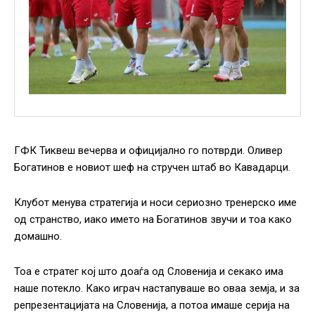
ГФК Тиквеш вечерва и официјално го потврди. Оливер
Богатинов е новиот шеф на стручен штаб во Кавадарци.
Клубот менува стратегија и носи сериозно тренерско име
од странство, иако името на Богатинов звучи и тоа како
домашно.
Тоа е стратег кој што доаѓа од Словенија и секако има
наше потекло. Како играч настапуваше во оваа земја, и за
репрезентацијата на Словенија, а потоа имаше серија на