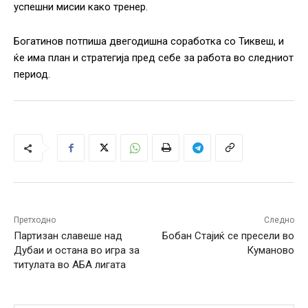
успешни мисии како тренер.
Богатинов потпиша двегодишна соработка со Тиквеш, и
ќе има план и стратегија пред себе за работа во следниот
период.
Претходно
Следно
Партизан славеше над
Бобан Стајиќ се пресели во
Дубаи и остана во игра за
Куманово
титулата во АБА лигата