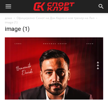
дома
Официјално: Синот на Дон Карло е нов тренер на Лил
image (1)
image (1)