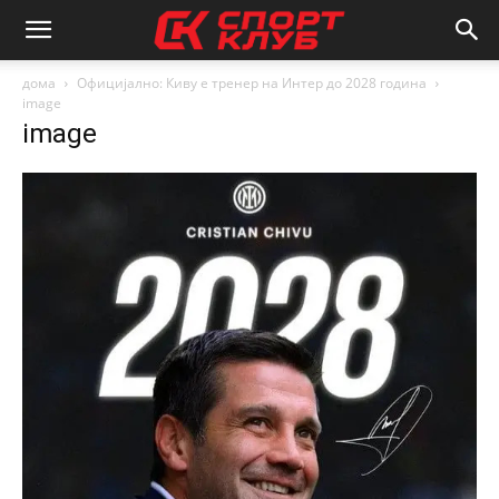
дома
Официјално: Киву е тренер на Интер до 2028 година
image
image