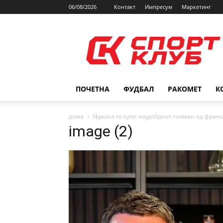
06/08/2026
Контакт
Импресум
Маркетинг
SPORTCLUB.mk
ПОЧЕТНА
ФУДБАЛ
РАКОМЕТ
К
дома
Њукасл го купи најдобриот голман од франц
image (2)