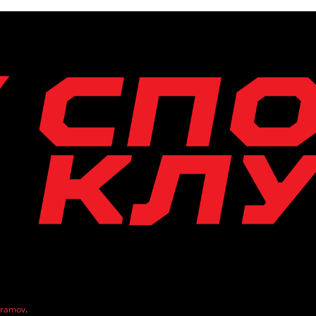
vramov
.