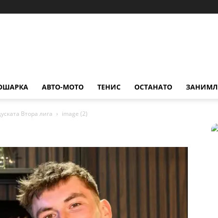
ОШАРКА
АВТО-МОТО
ТЕНИС
ОСТАНАТО
ЗАНИМЛ
уската Втора лига
image (2)