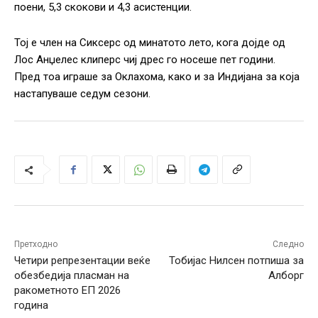
поени, 5,3 скокови и 4,3 асистенции.
Тој е член на Сиксерс од минатото лето, кога дојде од
Лос Анџелес клиперс чиј дрес го носеше пет години.
Пред тоа играше за Оклахома, како и за Индијана за која
настапуваше седум сезони.
Претходно
Следно
Четири репрезентации веќе
Тобијас Нилсен потпиша за
обезбедија пласман на
Алборг
ракометното ЕП 2026
година