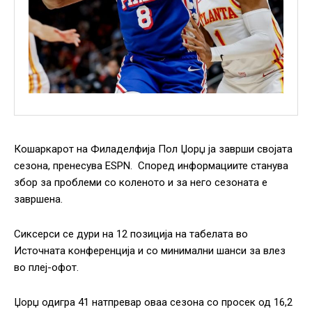
Кошаркарот на Филаделфија Пол Џорџ ја заврши својата
сезона, пренесува ESPN. Според информациите станува
збор за проблеми со коленото и за него сезоната е
завршена.
Сиксерси се дури на 12 позиција на табелата во
Источната конференција и со минимални шанси за влез
во плеј-офот.
Џорџ одигра 41 натпревар оваа сезона со просек од 16,2