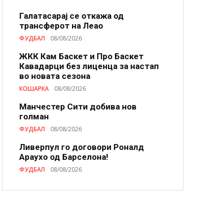
Галатасарај се откажа од
трансферот на Леао
ФУДБАЛ
08/08/2026
ЖКК Кам Баскет и Про Баскет
Кавадарци без лиценца за настап
во новата сезона
КОШАРКА
08/08/2026
Манчестер Сити добива нов
голман
ФУДБАЛ
08/08/2026
Ливерпул го договори Роналд
Араухо од Барселона!
ФУДБАЛ
08/08/2026