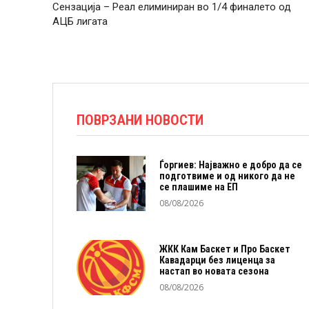
Сензација – Реал елиминиран во 1/4 финалето од
АЦБ лигата
ПОВРЗАНИ НОВОСТИ
Ѓоргиев: Најважно е добро да се
подготвиме и од никого да не
се плашиме на ЕП
08/08/2026
ЖКК Кам Баскет и Про Баскет
Кавадарци без лиценца за
настап во новата сезона
08/08/2026