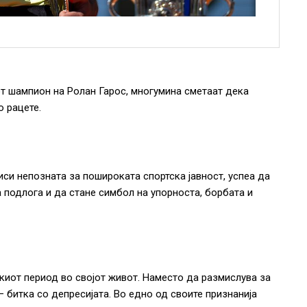
т шампион на Ролан Гарос, многумина сметаат дека
о рацете.
си непозната за пошироката спортска јавност, успеа да
а подлога и да стане симбол на упорноста, борбата и
киот период во својот живот. Наместо да размислува за
– битка со депресијата. Во едно од своите признанија