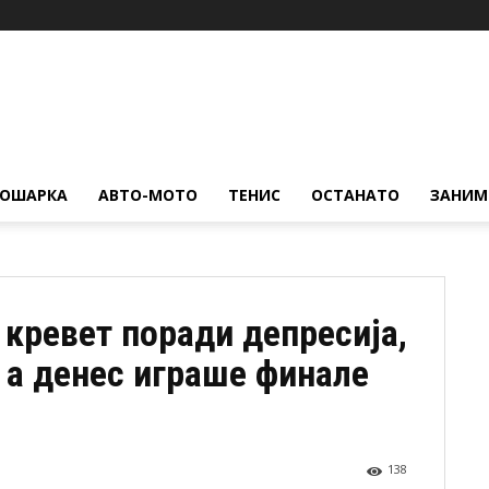
КОШАРКА
АВТО-МОТО
ТЕНИС
ОСТАНАТО
ЗАНИМ
 кревет поради депресија,
, а денес играше финале
138