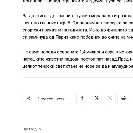
договори. Според странските медиуми, дури се гриже
За да стигне до главниот турнир морала да игра ква
шест во главниот жреб. Од анонимна тенисерка за с
спортски приказни на годината. Иако во финалето з
си заминува од Париз како победник во очите на мн
Не само поради освоените 1,4 милиони евра и истори
најтешките животни падови постои пат назад.Пред н
целиот тениски свет стана на нозе за да ѝ аплаудира
Сподели преку
Претходно