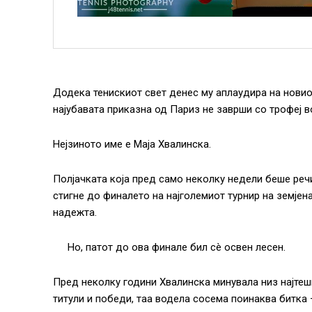
Додека тенискиот свет денес му аплаудира на новио
најубавата приказна од Париз не заврши со трофеј в
Нејзиното име е Маја Хвалинска.
Полјачката која пред само неколку недели беше речи
стигне до финалето на најголемиот турнир на земјен
надежта.
Но, патот до ова финале бил сè освен лесен.
Пред неколку години Хвалинска минувала низ најтеш
титули и победи, таа водела сосема поинаква битка 