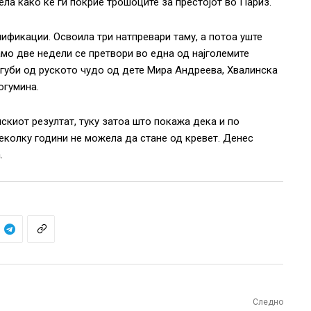
ла како ќе ги покрие трошоците за престојот во Париз.
лификации. Освоила три натпревари таму, а потоа уште
амо две недели се претвори во една од најголемите
агуби од руското чудо од дете Мира Андреева, Хвалинска
огумина.
скиот резултат, туку затоа што покажа дека и по
еколку години не можела да стане од кревет. Денес
.
Следно