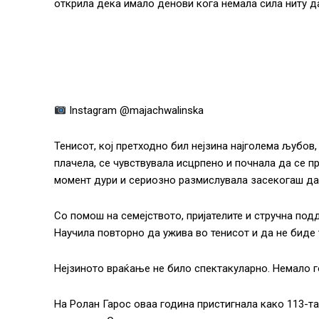
открила дека имало денови кога немала сила ниту да
Instagram @majachwalinska
Тенисот, кој претходно бил нејзина најголема љубов,
плачела, се чувствувала исцрпено и почнала да се 
момент дури и сериозно размислувала засекогаш да 
Со помош на семејството, пријателите и стручна под
Научила повторно да ужива во тенисот и да не биде 
Нејзиното враќање не било спектакуларно. Немало г
На Ролан Гарос оваа година пристигнала како 113-та