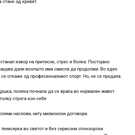
 стане од кревет.
 станал извор на притисок, стрес и болка. Постојано
прашува дали воопшто има смисла да продолжи. Во еден
се откаже од професионалниот спорт. Но, не се предала.
дршка, полека почнала да се враќа во нормален живот.
толку строга кон себе.
олеми наслови, ниту милионски договори.
 тенисерка во светот и без сериозни спонзорски