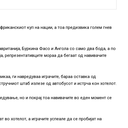
риканскиот куп на нации, а тоа предизвика голем гнев
вританија, Буркина Фасо и Ангола со само два бода, а по
а, репрезентативците мораа да бегаат од навивачите
викаа, ги навредуваа играчите, бараа оставка од
стручниот штаб излезе од автобусот и истрча кон хотелот.
дување, но и покрај тоа навивачите во еден момент се
т во хотелот, а играчите успеале да се пробијат на