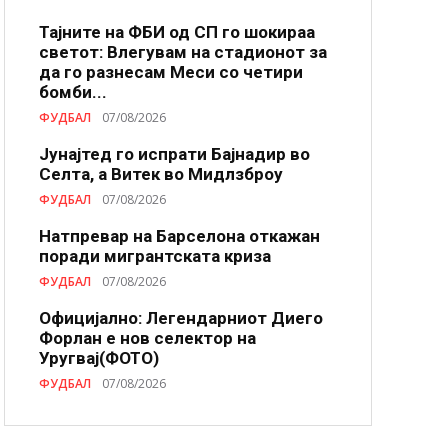
Тајните на ФБИ од СП го шокираа
светот: Влегувам на стадионот за
да го разнесам Меси со четири
бомби...
ФУДБАЛ
07/08/2026
Јунајтед го испрати Бајнадир во
Селта, а Витек во Мидлзброу
ФУДБАЛ
07/08/2026
Натпревар на Барселона откажан
поради мигрантската криза
ФУДБАЛ
07/08/2026
Официјално: Легендарниот Диего
Форлан е нов селектор на
Уругвај(ФОТО)
ФУДБАЛ
07/08/2026