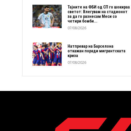
Тајните на ФБИ од СП го шокираа
светот: Влегувам на стадионот
за да го разнесам Меси со
четири бомби...
07/08/2026
Натпревар на Барселона
откажан поради мигрантската
криза
07/08/2026