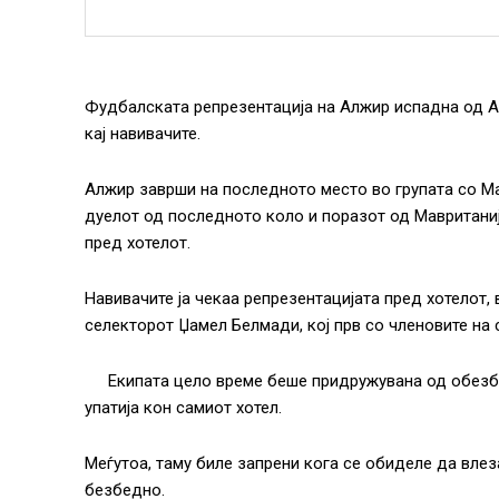
Фудбалската репрезентација на Алжир испадна од Аф
кај навивачите.
Алжир заврши на последното место во групата со Ма
дуелот од последното коло и поразот од Мавританиј
пред хотелот.
Навивачите ја чекаа репрезентацијата пред хотелот, 
селекторот Џамел Белмади, кој прв со членовите на 
Екипата цело време беше придружувана од обезбе
упатија кон самиот хотел.
Меѓутоа, таму биле запрени кога се обиделе да влеза
безбедно.