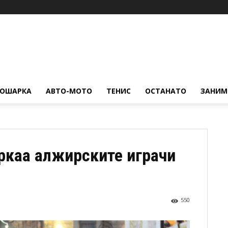
КОШАРКА
АВТО-МОТО
ТЕНИС
ОСТАНАТО
ЗАНИМ
бркаа алжирските играчи
550