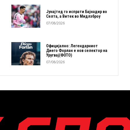
Јунајтед го испрати Бајнадир во
Селта, а Витек во Мидлзброу
07/08/2026
Официјално: Легендарниот
Диего Форлан е нов селектор на
Уругвај(ФОТО)
07/08/2026