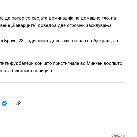
а да сопре со својата доминација на домашно тло, па
 веќе „Баварците“ доведоа две огромни засилувања.
 Браун, 23. годишниот досегашен играч на Ајнтрахт, за
апите фудбалери кои што пристигнале во Минхен воопшто.
евата бековска позиција.
Следно