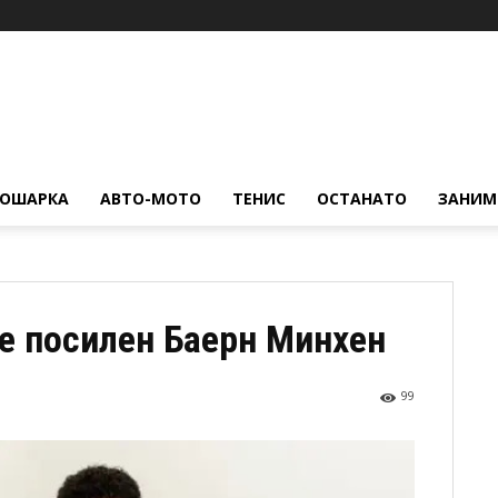
КОШАРКА
АВТО-МОТО
ТЕНИС
ОСТАНАТО
ЗАНИМ
те посилен Баерн Минхен
99