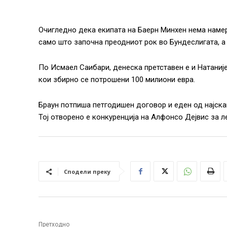
Очигледно дека екипата на Баерн Минхен нема намер
само што започна преодниот рок во Бундеслигата, а
По Исмаел Саибари, денеска претставен е и Натанијел
кои збирно се потрошени 100 милиони евра.
Браун потпиша петгодишен договор и еден од најск
Тој отворено е конкуренција на Алфонсо Дејвис за л
Сподели преку
Претходно