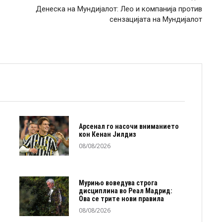
Денеска на Мундијалот: Лео и компанија против
сензацијата на Мундијалот
Арсенал го насочи вниманието
кон Кенан Јилдиз
08/08/2026
Мурињо воведува строга
дисциплина во Реал Мадрид:
Ова се трите нови правила
08/08/2026