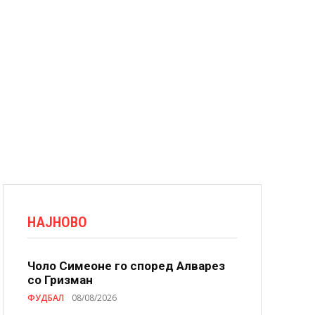
НАЈНОВО
Чоло Симеоне го според Алварез
со Гризман
ФУДБАЛ
08/08/2026