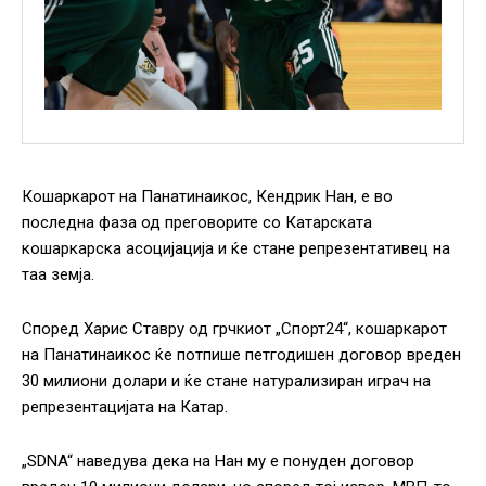
Кошаркарот на Панатинаикос, Кендрик Нан, е во
последна фаза од преговорите со Катарската
кошаркарска асоцијација и ќе стане репрезентативец на
таа земја.
Според Харис Ставру од грчкиот „Спорт24“, кошаркарот
на Панатинаикос ќе потпише петгодишен договор вреден
30 милиони долари и ќе стане натурализиран играч на
репрезентацијата на Катар.
„SDNA“ наведува дека на Нан ​​му е понуден договор