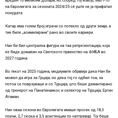
вреден 10 милиони долари, но според тој извор, МВП-то
на Евролигата за сезоната 2024/25 сè уште не ја прифатил
понудата.
Катар има голем број играчи со потекло од други земји, а
тие биле „асимилирани“ рано во своите кариери.
Нан би бил централна фигура на таа репрезентација, која
ќе биде домаќин на Светското првенство на ФИБА во
2027 година.
Во текот на 2025 година, медиумите објавија дека Нан ​​би
можел да игра за Грција, но дека тој го одбил тоа, за
потоа се поврзуваше и со Турција, што беше демантирано
од тренерот на Панатинаикос и селектор на Турција, Ергин
Атаман.
Нан оваа сезона во Евролигата имаше просек од 18,3
поени, 2,7 скока и 3,5 асистенции по натпревар. Тој беше