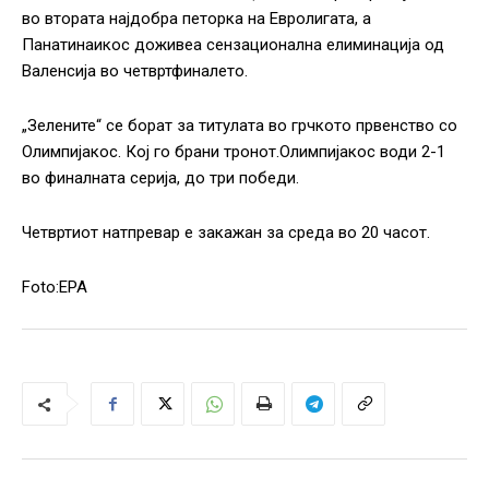
во втората најдобра петорка на Евролигата, а
Панатинаикос доживеа сензационална елиминација од
Валенсија во четвртфиналето.
„Зелените“ се борат за титулата во грчкото првенство со
Олимпијакос. Кој го брани тронот.Олимпијакос води 2-1
во финалната серија, до три победи.
Четвртиот натпревар е закажан за среда во 20 часот.
Foto:EPA