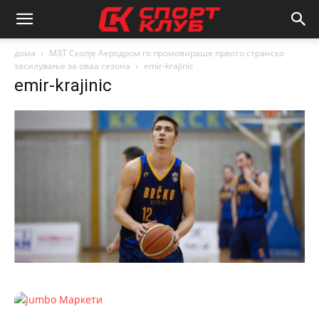
дома
МЗТ Скопје Аеродром го промовираше првото странско
засилување за оваа сезона
emir-krajinic
emir-krajinic