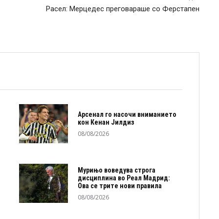
Расел: Мерцедес преговараше со Ферстапен
Арсенал го насочи вниманието
кон Кенан Јилдиз
08/08/2026
Мурињо воведува строга
дисциплина во Реал Мадрид:
Ова се трите нови правила
08/08/2026