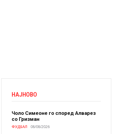
НАЈНОВО
Чоло Симеоне го според Алварез
со Гризман
ФУДБАЛ
08/08/2026