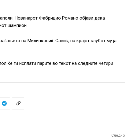
Наполи. Новинарот Фабрицио Романо објави дека
киот шампион.
оаѓањето на Милинковиќ-Савиќ, на крајот клубот му ја
пол ќе ги исплати парите во текот на следните четири
Следно