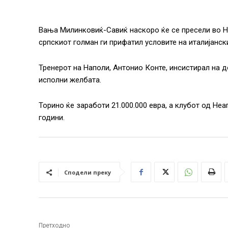
Вања Милинковиќ-Савиќ наскоро ќе се пресели во 
српскиот голман ги прифатил условите на италијанс
Тренерот на Наполи, Антонио Конте, инсистирал на д
исполни желбата.
Торино ќе заработи 21.000.000 евра, а клубот од Неа
години.
Сподели преку
Претходно