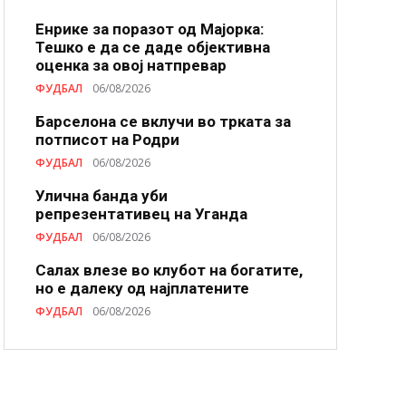
Енрике за поразот од Мајорка:
Тешко е да се даде објективна
оценка за овој натпревар
ФУДБАЛ
06/08/2026
Барселона се вклучи во трката за
потписот на Родри
ФУДБАЛ
06/08/2026
Улична банда уби
репрезентативец на Уганда
ФУДБАЛ
06/08/2026
Салах влезе во клубот на богатите,
но е далеку од најплатените
ФУДБАЛ
06/08/2026