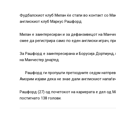
Фудбалскиот клуб Милан ќе стапи во контакт со Манч
англискиот клуб Маркус Рашфорд.
Милан е заинтересиран и за дефанзивецот на Манчесте
смее да регистрира само по еден англиски играч, при
За Рашфорд е заинтересирана и Борусија Дортмунд, 
на Манчестер јунајтед.
Рашфорд ги пропушти претходните седум натпревар
Аморим изјави дека не знае дали англискиот напаѓач
Рашфорд (27) од почетокот на кариерата е дел од Ма
постигнато 138 голови.