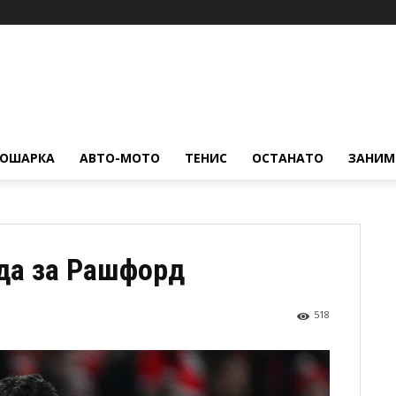
КОШАРКА
АВТО-МОТО
ТЕНИС
ОСТАНАТО
ЗАНИМ
уда за Рашфорд
518