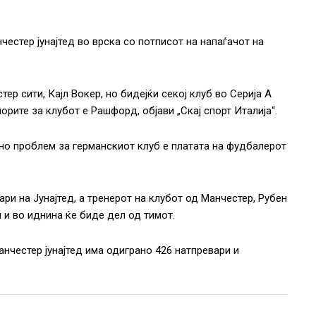
естер јунајтед во врска со потписот на напаѓачот на
р сити, Кајл Вокер, но бидејќи секој клуб во Серија А
орите за клубот е Рашфорд, објави „Скај спорт Италија“.
но проблем за германскиот клуб е платата на фудбалерот
и на Јунајтед, а тренерот на клубот од Манчестер, Рубен
 и во иднина ќе биде дел од тимот.
нчестер јунајтед има одиграно 426 натпревари и