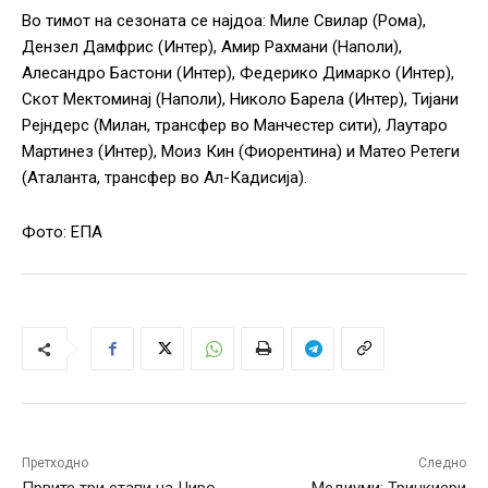
Во тимот на сезоната се најдоа: Миле Свилар (Рома),
Дензел Дамфрис (Интер), Амир Рахмани (Наполи),
Алесандро Бастони (Интер), Федерико Димарко (Интер),
Скот Мектоминај (Наполи), Николо Барела (Интер), Тијани
Рејндерс (Милан, трансфер во Манчестер сити), Лаутаро
Мартинез (Интер), Моиз Кин (Фиорентина) и Матео Ретеги
(Аталанта, трансфер во Ал-Кадисија).
Фото: ЕПА
Претходно
Следно