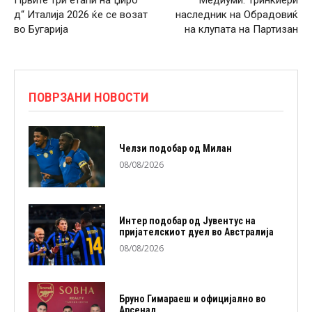
Првите три етапи на Џиро
Медиуми: Тринкиери
д“ Италија 2026 ќе се возат
наследник на Обрадовиќ
во Бугарија
на клупата на Партизан
ПОВРЗАНИ НОВОСТИ
Челзи подобaр од Милан
08/08/2026
Интер подобар од Јувентус на
пријателскиот дуел во Австралија
08/08/2026
Бруно Гимараеш и официјално во
Арсенал