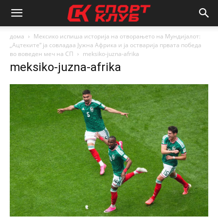
дома
Мексико испиша историја на отворањето на Мундијалот:
„Ацтеките“ ја совладаа Јужна Африка и ја остварија првата победа
во воведен меч на СП
meksiko-juzna-afrika
meksiko-juzna-afrika