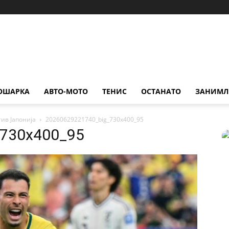
ОШАРКА
АВТО-МОТО
ТЕНИС
ОСТАНАТО
ЗАНИМЛ
ив Јапонија
20260629221740_big_730x400_95
_730x400_95