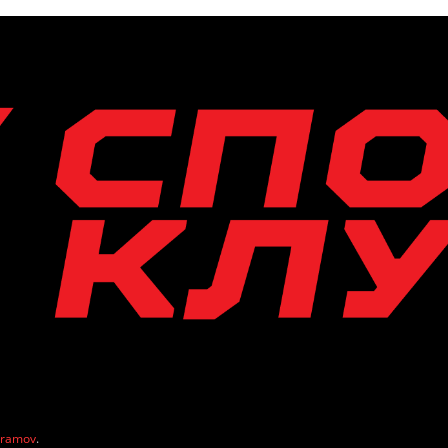
vramov
.