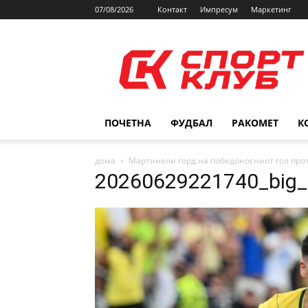
07/08/2026
Контакт
Импресум
Маркетинг
SPORTCLUB.mk
ПОЧЕТНА
ФУДБАЛ
РАКОМЕТ
К
дома
Мартинели горд на победоносниот гол прот
20260629221740_big