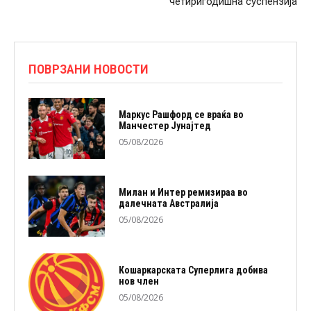
четиригодишна суспензија
ПОВРЗАНИ НОВОСТИ
Маркус Рашфорд се враќа во
Манчестер Јунајтед
05/08/2026
Милан и Интер ремизираа во
далечната Австралија
05/08/2026
Кошаркарската Суперлига добива
нов член
05/08/2026