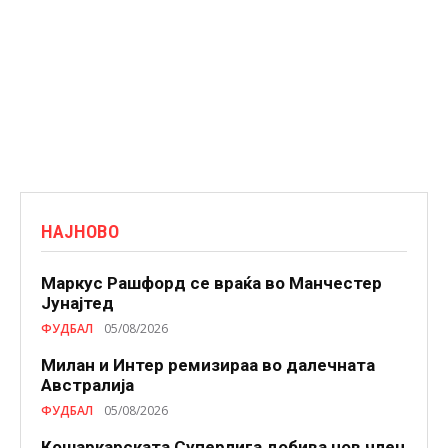
НАЈНОВО
Маркус Рашфорд се враќа во Манчестер
Јунајтед
ФУДБАЛ
05/08/2026
Милан и Интер ремизираа во далечната
Австралија
ФУДБАЛ
05/08/2026
Кошаркарската Суперлига добива нов член