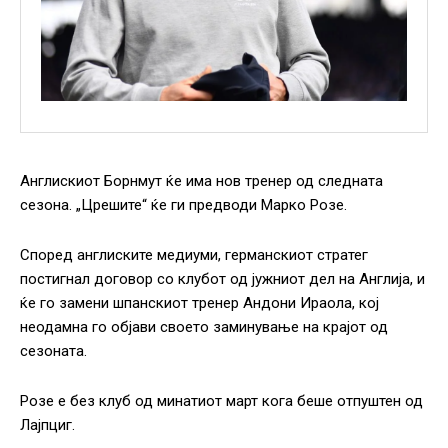
Англискиот Борнмут ќе има нов тренер од следната
сезона. „Црешите“ ќе ги предводи Марко Розе.
Според англиските медиуми, германскиот стратег
постигнал договор со клубот од јужниот дел на Англија, и
ќе го замени шпанскиот тренер Андони Ираола, кој
неодамна го објави своето заминување на крајот од
сезоната.
Розе е без клуб од минатиот март кога беше отпуштен од
Лајпциг.