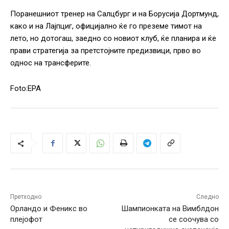
Поранешниот тренер на Салцбург и на Борусија Дортмунд,
како и на Лајпциг, официјално ќе го преземе тимот на
лето, но дотогаш, заедно со новиот клуб, ќе планира и ќе
прави стратегија за претстојните предизвици, прво во
однос на трансферите.
Foto:EPA
Претходно
Следно
Орландо и Феникс во
Шампионката на Вимблдон
плејофот
се соочува со