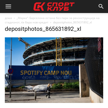
дома
„Марка“: Барселона остана без пари за реконструкција на
стадионот, ќе бара нов кредит
depositphotos_865631892_xl
depositphotos_865631892_xl