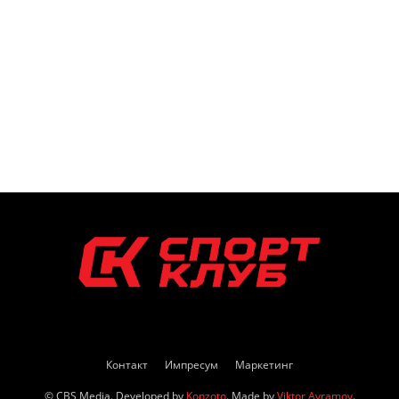
Контакт
Импресум
Маркетинг
© CBS Media. Developed by
Konzoto
. Made by
Viktor Avramov
.