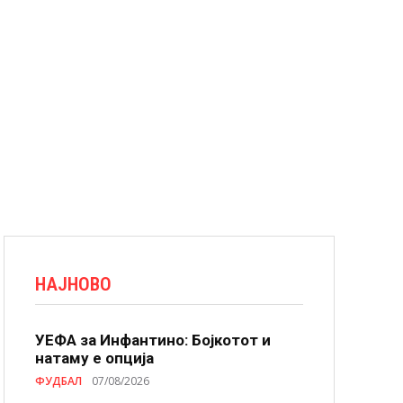
НАЈНОВО
УЕФА за Инфантино: Бојкотот и
натаму е опција
ФУДБАЛ
07/08/2026