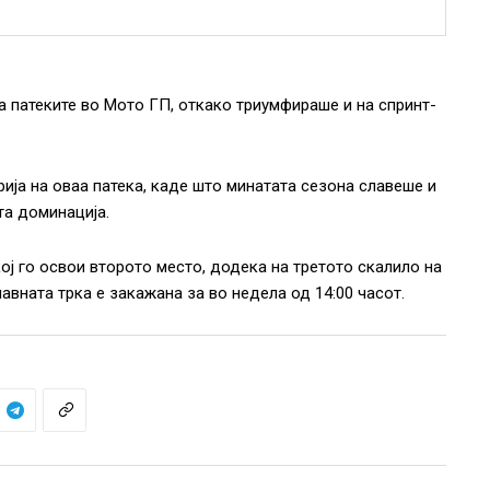
 патеките во Мото ГП, откако триумфираше и на спринт-
ија на оваа патека, каде што минатата сезона славеше и
ата доминација.
ј го освои второто место, додека на третото скалило на
вната трка е закажана за во недела од 14:00 часот.