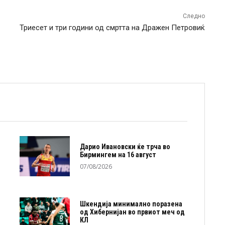
Следно
Триесет и три години од смртта на Дражен Петровиќ
Дарио Ивановски ќе трча во
Бирмингем на 16 август
07/08/2026
Шкендија минимално поразена
од Хибернијан во првиот меч од
КЛ