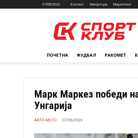
07/08/2026
Контакт
Импресум
Маркетинг
SPORTCLUB.mk
ПОЧЕТНА
ФУДБАЛ
РАКОМЕТ
Марк Maркез победи на
Унгарија
АВТО-МОТО
07/06/2026