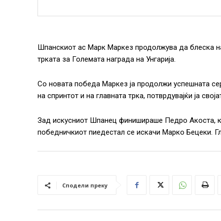
Шпанскиот ас Марк Маркез продолжува да блеска на
трката за Големата награда на Унгарија.
Со новата победа Маркез ја продолжи успешната сер
на спринтот и на главната трка, потврдувајќи ја свој
Зад искусниот Шпанец финишираше Педро Акоста, ко
победничкиот пиедестал се искачи Марко Бецеки. Гла
Сподели преку