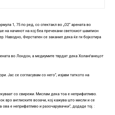
мула 1, 75 по ред, со спектакл во „О2“ арената во
е на начинот на кој беа пречекани светскиот шампион
р. Наводно, Ферстапен се заканил дека ќе ги бојкотира
рената во Лондон, а медиумите тврдат дека Холанѓанецот
и. Јас се согласувам со него“, изјави таткото на
екуваат со свирежи. Мислам дека тоа е неприфатливо.
к врз англиските возачи, кој кажува што мисли и се
 ова е неприфатливо и разочарувачки“, додаде тој. :