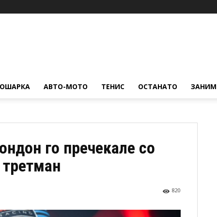
КОШАРКА
АВТО-МОТО
ТЕНИС
ОСТАНАТО
ЗАНИМ
ондон го пречекале со
 третман
820