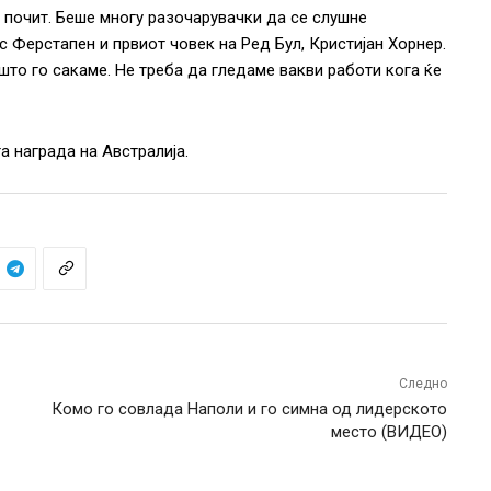
а почит. Беше многу разочарувачки да се слушне
 Ферстапен и првиот човек на Ред Бул, Кристијан Хорнер.
што го сакаме. Не треба да гледаме вакви работи кога ќе
а награда на Австралија.
Следно
Комо го совлада Наполи и го симна од лидерското
место (ВИДЕО)