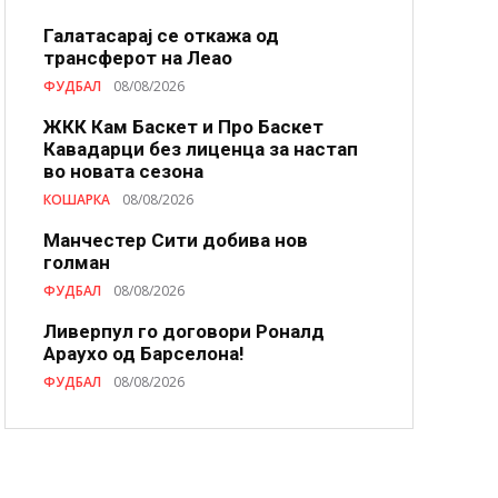
Галатасарај се откажа од
трансферот на Леао
ФУДБАЛ
08/08/2026
ЖКК Кам Баскет и Про Баскет
Кавадарци без лиценца за настап
во новата сезона
КОШАРКА
08/08/2026
Манчестер Сити добива нов
голман
ФУДБАЛ
08/08/2026
Ливерпул го договори Роналд
Араухо од Барселона!
ФУДБАЛ
08/08/2026