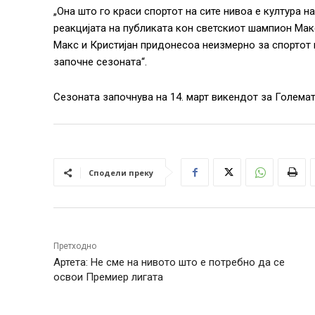
„Она што го краси спортот на сите нивоа е култура н
реакцијата на публиката кон светскиот шампион Макс
Макс и Кристијан придонесоа неизмерно за спортот 
започне сезоната“.
Сезоната започнува на 14. март викендот за Големат
Сподели преку
Претходно
Артета: Не сме на нивото што е потребно да се
освои Премиер лигата