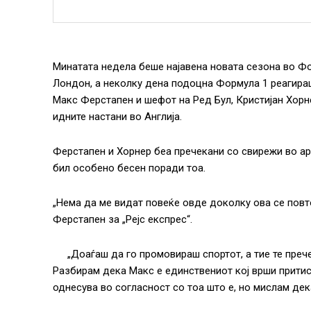
Минатата недела беше најавена новата сезона во Фор
Лондон, а неколку дена подоцна Формула 1 реагираш
Макс Ферстапен и шефот на Ред Бул, Кристијан Хорне
идните настани во Англија.
Ферстапен и Хорнер беа пречекани со свирежи во а
бил особено бесен поради тоа.
„Нема да ме видат повеќе овде доколку ова се повтор
Ферстапен за „Рејс експрес“.
„Доаѓаш да го промовираш спортот, а тие те преч
Разбирам дека Макс е единствениот кој врши притисо
однесува во согласност со тоа што е, но мислам дека