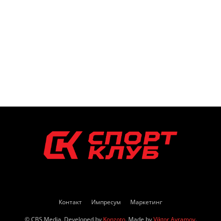
Контакт
Импресум
Маркетинг
© CBS Media. Developed by
Konzoto
. Made by
Viktor Avramov
.