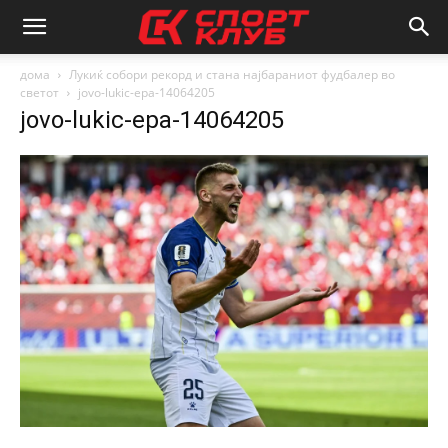
дома
Лукиќ собори рекорд и стана најбараниот фудбалер во
светот
jovo-lukic-epa-14064205
jovo-lukic-epa-14064205