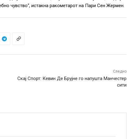
бно чувство“, истакна ракометарот на Пари Сен Жермен.
Следно
Скај Спорт: Кевин Де Брујне го напушта Манчестер
сити