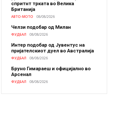
спритнт трката во Велика
Британија
АВТО-МОТО
08/08/2026
Челзи подобaр од Милан
ФУДБАЛ
08/08/2026
Интер подобар од Јувентус на
пријателскиот дуел во Австралија
ФУДБАЛ
08/08/2026
Бруно Гимараеш и официјално во
Арсенал
ФУДБАЛ
08/08/2026