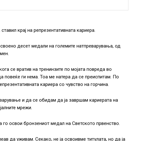
ставил крај на репрезентативната кариера.
освоено десет медали на големите натпреварувања, од
мен.
кога се вратив на тренинзите по мојата повреда во
а повеќе ги нема. Тоа ме натера да се преиспитам. По
репрезентативната кариера со чувство на горчина.
варување и да се обидам да ја завршам кариерата на
јалните мрежи.
а го освои бронзениот медал на Светското првенство.
еав да уживам. Секако, не ја освоивме титулата, но да ја