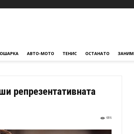
КОШАРКА
АВТО-МОТО
ТЕНИС
ОСТАНАТО
ЗАНИМ
рши репрезентативната
686