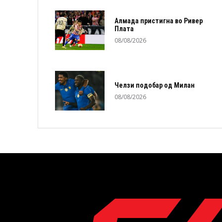
Алмада пристигна во Ривер
Плата
08/08/2026
Челзи подобaр од Милан
08/08/2026