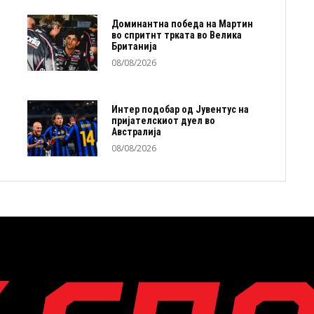
Доминантна победа на Мартин
во спритнт трката во Велика
Британија
08/08/2026
Интер подобар од Јувентус на
пријателскиот дуел во
Австралија
08/08/2026