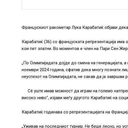
Францускиот ракометар Лука Карабатиќ објави дека 
Карабатиќ (36) со француската репрезентација има 
кои пет златни. Во моментов е член на Пари Сен Жер
„По Олимпијадата дојде до смена на генерацијата, а 
ноември 2024 година, сфатив дека многу познати лиц
неуспехот на Олимпијадата, не сакав да ја завршам 
Сè уште имав можност да играм на големо натпре
високо ниво“, изјави меѓу другото Карабатиќ на соци
Карабатиќ годинава со репрезентацијата на Франциј
„Уживав на последниот турнир. Не беше лесно, но усп