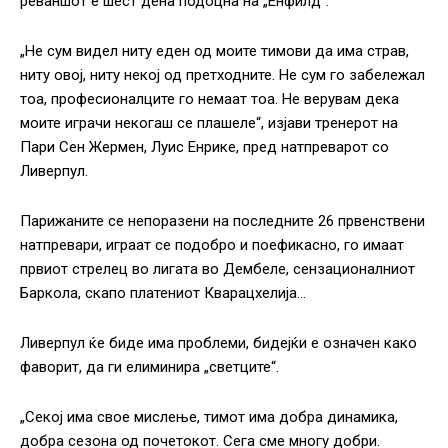
реваншот е шест дена подоцна на „Енфилд“.
„Не сум видел ниту еден од моите тимови да има страв,
ниту овој, ниту некој од претходните. Не сум го забележал
тоа, професионалците го немаат тоа. Не верувам дека
моите играчи некогаш се плашеле“, изјави тренерот на
Пари Сен Жермен, Луис Енрике, пред натпреварот со
Ливерпул.
Парижаните се непоразени на последните 26 првенствени
натпревари, играат се подобро и поефикасно, го имаат
првиот стрелец во лигата во Дембеле, сензационалниот
Баркола, скапо платениот Кварацхелија…
Ливерпул ќе биде има проблеми, бидејќи е означен како
фаворит, да ги елиминира „светците“.
„Секој има свое мислење, тимот има добра динамика,
добра сезона од почетокот. Сега сме многу добри.