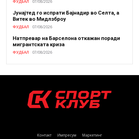
ФУДБАЛ
07/08/2026
Јунајтед го испрати Бајнадир во Селта, а
Витек во Мидлзброу
ФУДБАЛ
07/08/2026
Натпревар на Барселона откажан поради
мигрантската криза
ФУДБАЛ
07/08/2026
Контакт
Импресум
Маркетинг