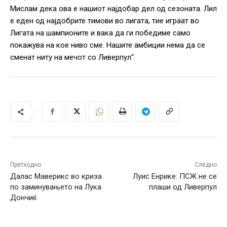
Мислам дека ова е нашиот најдобар дел од сезоната. Лил
е еден од најдобрите тимови во лигата, тие играат во
Лигата на шампионите и вака да ги победиме само
покажува на кое ниво сме. Нашите амбиции нема да се
сменат ниту на мечот со Ливерпул“.
Претходно
Следно
Далас Маверикс во криза
Луис Енрике: ПСЖ не се
по заминувањето на Лука
плаши од Ливерпул
Дончиќ