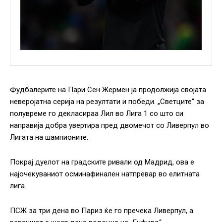
Фудбалерите на Пари Сен Жермен ја продолжија својата
неверојатна серија на резултати и победи. „Светците“ за
полувреме го декласираа Лил во Лига 1 со што си
направија добра увертира пред двомечот со Ливерпул во
Лигата на шампионите.
Покрај дуелот на градските ривали од Мадрид, ова е
најочекуваниот осминафинален натпревар во елитната
лига.
ПСЖ за три дена во Париз ќе го пречека Ливерпул, а