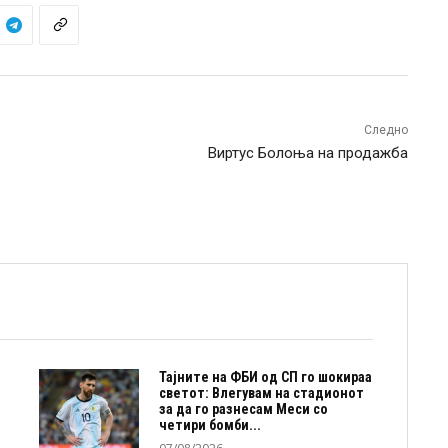
Следно
Виртус Болоња на продажба
Тајните на ФБИ од СП го шокираа
светот: Влегувам на стадионот
за да го разнесам Меси со
четири бомби...