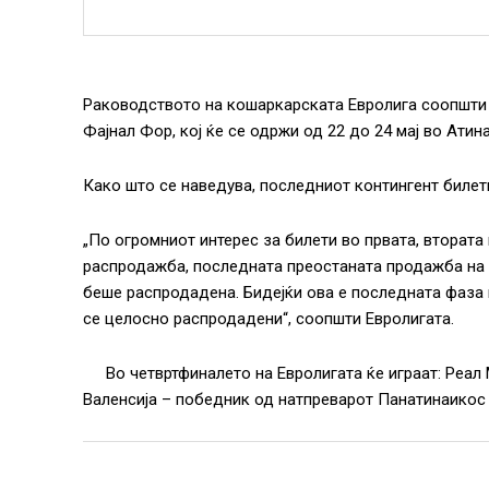
Раководството на кошаркарската Евролигa соопшти 
Фајнал Фор, кој ќе се одржи од 22 до 24 мај во Атина
Како што се наведува, последниот контингент билет
„По огромниот интерес за билети во првата, втората
распродажба, последната преостаната продажба на 
беше распродадена. Бидејќи ова е последната фаза 
се целосно распродадени“, соопшти Евролигата.
Во четвртфиналето на Евролигата ќе играат: Реал
Валенсија – победник од натпреварот Панатинаикос 