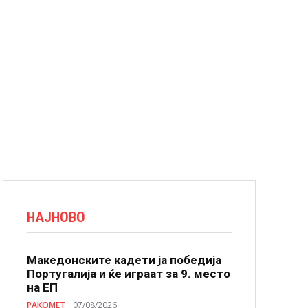
НАЈНОВО
Македонските кадети ја победија
Португалија и ќе играат за 9. место
на ЕП
РАКОМЕТ
07/08/2026