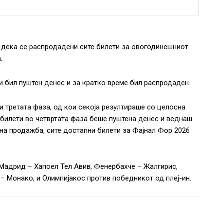
дека се распродадени сите билети за овогодинешниот
.
и бил пуштен денес и за кратко време бил распродаден.
 и третата фаза, од кои секоја резултираше со целосна
билети во четвртата фаза беше пуштена денес и веднаш
на продажба, сите достапни билети за Фајнал Фор 2026
 Мадрид – Хапоел Тел Авив, Фенербахче – Жалгирис,
– Монако, и Олимпијакос против победникот од плеј-ин.