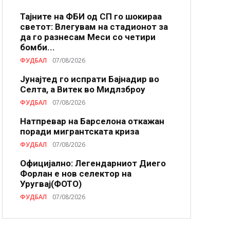
Тајните на ФБИ од СП го шокираа
светот: Влегувам на стадионот за
да го разнесам Меси со четири
бомби...
ФУДБАЛ
07/08/2026
Јунајтед го испрати Бајнадир во
Селта, а Витек во Мидлзброу
ФУДБАЛ
07/08/2026
Натпревар на Барселона откажан
поради мигрантската криза
ФУДБАЛ
07/08/2026
Официјално: Легендарниот Диего
Форлан е нов селектор на
Уругвај(ФОТО)
ФУДБАЛ
07/08/2026