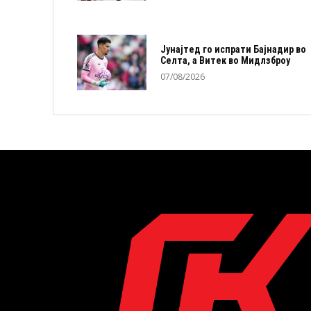
Јунајтед го испрати Бајнадир во
Селта, а Витек во Мидлзброу
07/08/2026