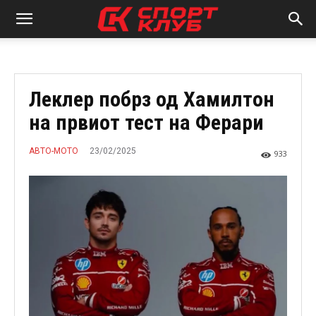
Леклер побрз од Хамилтон
на првиот тест на Ферари
23/02/2025
АВТО-МОТО
933