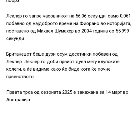
побрз.
Леклер го запре часовникот на 56,06 секунди, само 0,061
побавно од најдоброто време на Фиорано во историјата,
поставено од Михаел Шумахер во 2004 година со 55,999
секунди.
Британецот беше дури осум десетинки побавен од
Леклер. Леклер го доби првиот дуел меѓу клупските
колеги, а ќе видиме како ќе биде кога ќе почне
првенството.
Првата трка од сезоната 2025 е закажана за 14 март во
Австралија.