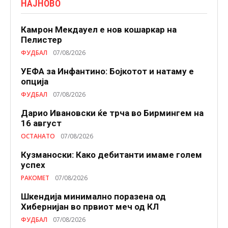
НАЈНОВО
Камрон Мекдауел е нов кошаркар на
Пелистер
ФУДБАЛ
07/08/2026
УЕФА за Инфантино: Бојкотот и натаму е
опција
ФУДБАЛ
07/08/2026
Дарио Ивановски ќе трча во Бирмингем на
16 август
ОСТАНАТО
07/08/2026
Кузманоски: Како дебитанти имаме голем
успех
РАКОМЕТ
07/08/2026
Шкендија минимално поразена од
Хибернијан во првиот меч од КЛ
ФУДБАЛ
07/08/2026