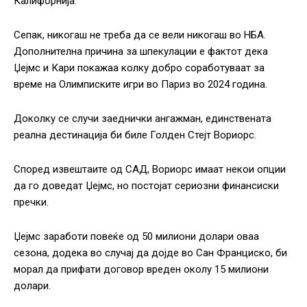
Калифорнија.
Сепак, никогаш не треба да се вели никогаш во НБА.
Дополнителна причина за шпекулации е фактот дека
Џејмс и Кари покажаа колку добро соработуваат за
време на Олимписките игри во Париз во 2024 година.
Доколку се случи заеднички ангажман, единствената
реална дестинација би биле Голден Стејт Вориорс.
Според извештаите од САД, Вориорс имаат некои опции
да го доведат Џејмс, но постојат сериозни финансиски
пречки.
Џејмс заработи повеќе од 50 милиони долари оваа
сезона, додека во случај да дојде во Сан Франциско, би
морал да прифати договор вреден околу 15 милиони
долари.