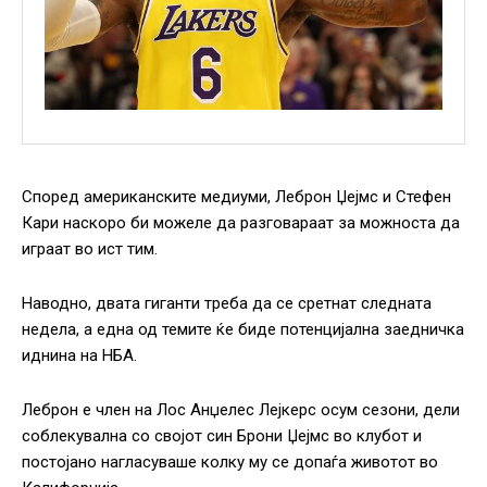
Според американските медиуми, Леброн Џејмс и Стефен
Кари наскоро би можеле да разговараат за можноста да
играат во ист тим.
Наводно, двата гиганти треба да се сретнат следната
недела, а една од темите ќе биде потенцијална заедничка
иднина на НБА.
Леброн е член на Лос Анџелес Лејкерс осум сезони, дели
соблекувална со својот син Брони Џејмс во клубот и
постојано нагласуваше колку му се допаѓа животот во