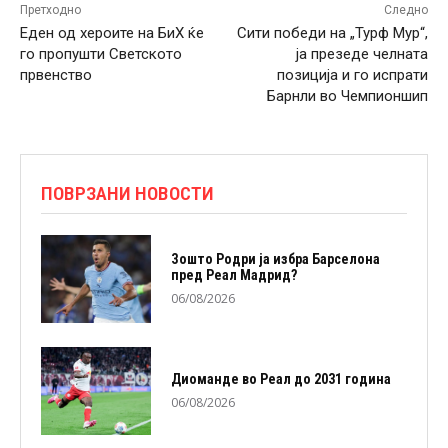
Претходно
Следно
Еден од хероите на БиХ ќе
Сити победи на „Турф Мур“,
го пропушти Светското
ја презеде челната
првенство
позиција и го испрати
Барнли во Чемпионшип
ПОВРЗАНИ НОВОСТИ
Зошто Родри ја избра Барселона
пред Реал Мадрид?
06/08/2026
Диоманде во Реал до 2031 година
06/08/2026