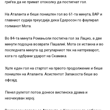
гриѓеа да не примат отоколку да постигнат гол.
На Аталанта и беше поништен гол во 61-та минута, ВАР и
главниот судија преусдија дека Едеросон го фаулирал
голманот Мота.
Во 84-та минута Ромањоли постигна гол за Лацио, а две
минути подоцна возврати Пашалиќ. Мота се истакна и во
последната минута од регуларниот тек на натпреварот,
кога го одбрани ударот на Скамака.
Уште еден гол на стартот на првото продолжение и беше
поништен на Аталанта. Асистентот Запакоста беше во
офсајд.
Пенел рулетот потоа донесе вистинска драма и
неочекуван херој.