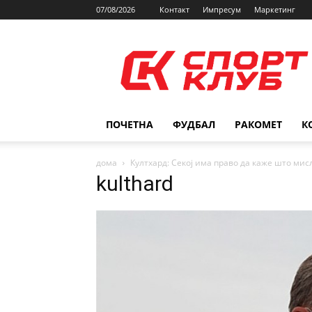
07/08/2026
Контакт
Импресум
Маркетинг
SPORTCLUB.mk
ПОЧЕТНА
ФУДБАЛ
РАКОМЕТ
К
дома
Култхард: Секој има право да каже што мис
kulthard