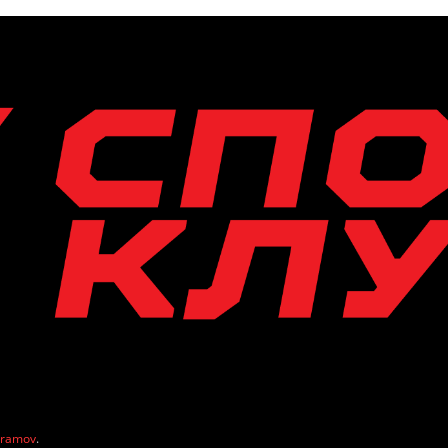
vramov
.