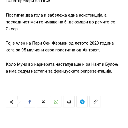
14 натпревари за ПСЖ.
Постигна два гола и забележа една асистенција, а
последниот меч го имаше на 6. декември во ремито со
Оксер.
Тој е член на Пари Сен Жермен од летото 2023 година,
кога за 95 милиони евра пристигна од Ајнтрахт.
Коло Муни во кариерата настапуваше и за Нант и Булоњ,
а има седум настапи за француската репрезентација.