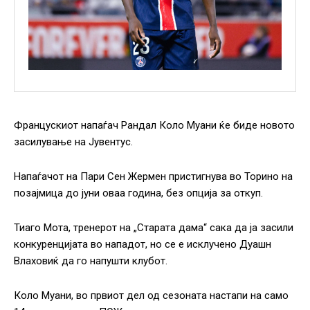
Францускиот напаѓач Рандал Коло Муани ќе биде новото
засилување на Јувентус.
Напаѓачот на Пари Сен Жермен пристигнува во Торино на
позајмица до јуни оваа година, без опција за откуп.
Тиаго Мота, тренерот на „Старата дама“ сака да ја засили
конкуренцијата во нападот, но се е исклучено Дуашн
Влаховиќ да го напушти клубот.
Коло Муани, во првиот дел од сезоната настапи на само