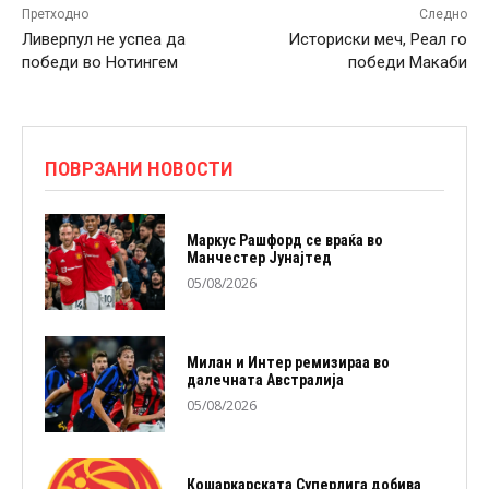
Претходно
Следно
Ливерпул не успеа да
Историски меч, Реал го
победи во Нотингем
победи Макаби
ПОВРЗАНИ НОВОСТИ
Маркус Рашфорд се враќа во
Манчестер Јунајтед
05/08/2026
Милан и Интер ремизираа во
далечната Австралија
05/08/2026
Кошаркарската Суперлига добива