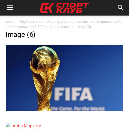
дома
Клубовите кои имаат фудбалери на Светското првенство ќе
заработуваат по 5.000 долари дневно
image (6)
image (6)