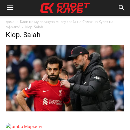
дома
Клоп не му посакува многу среќа на Салах на Купот на
Африка!
Klop. Salah
Klop. Salah