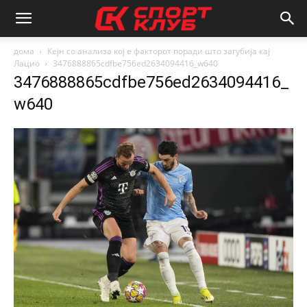
дома
Кејн со анализа кој е факторот поради што загубија кај
Лацио
3476888865cdfbe756ed2634094416_w640
3476888865cdfbe756ed2634094416_
w640