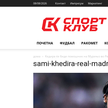
08/08/2026
Контакт
Импресум
Маркетинг
SPORTCLUB.mk
ПОЧЕТНА
ФУДБАЛ
РАКОМЕТ
К
дома
Кедира ќе биде помошник на Мурињо во Р
sami-khedira-real-mad