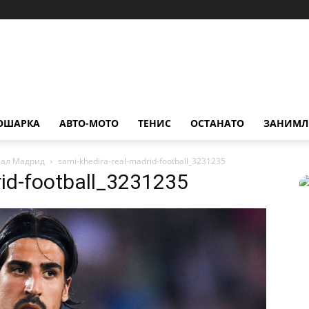
ОШАРКА
АВТО-МОТО
ТЕНИС
ОСТАНАТО
ЗАНИМЛ
еал Мадрид
sami-khedira-real-madrid-football_3231235
rid-football_3231235