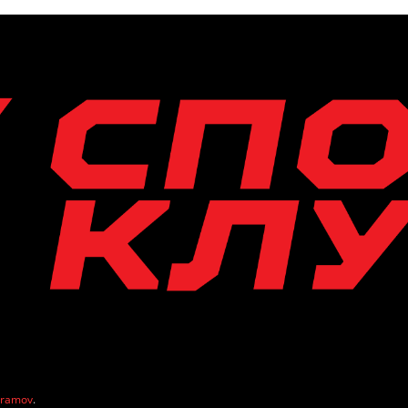
vramov
.