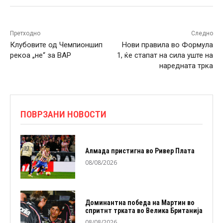
Претходно
Следно
Клубовите од Чемпионшип
Нови правила во Формула
рекоа „не“ за ВАР
1, ќе стапат на сила уште на
наредната трка
ПОВРЗАНИ НОВОСТИ
Алмада пристигна во Ривер Плата
08/08/2026
Доминантна победа на Мартин во
спритнт трката во Велика Британија
08/08/2026