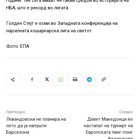
години. Тие сега имаат 44 такви средби во историјата на
НБА, што е рекорд во лигата.
Голден Стејт е осми во Западната конференција на
најсилната кошаркарска лига на светот.
Фото: ЕПА
Претходно
Следно
Левандовски не планира на
Девет Македонци ќе
лето да ја напушти
настапат на турнирт на
Барселона
Европската пинг-понг
федерација