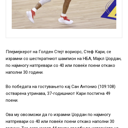
Плејмејкерот на Голден Стејт вориорс, Стеф Кари, се
израмни со шесткратниот шампион на НБА, Мајкл Џордан,
по најмногу натпревари со 40 или повеќе поени откако
наполни 30 години.
Во победата на гостувањето кај Сан Антонио (109:108)
остварена утринава, 37-годишниот Кари постигна 49
поени.
Ова му овозможи да го израмни Џордан по најмногу
натпревари со 40 или повеќе поени откако наполни 30