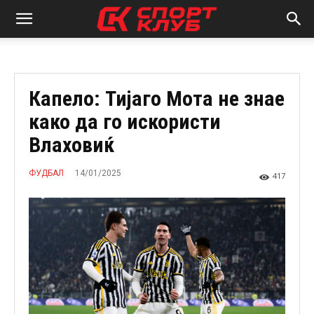
Капело: Тијаго Мота не знае
како да го искористи
Влаховиќ
14/01/2025
ФУДБАЛ
417