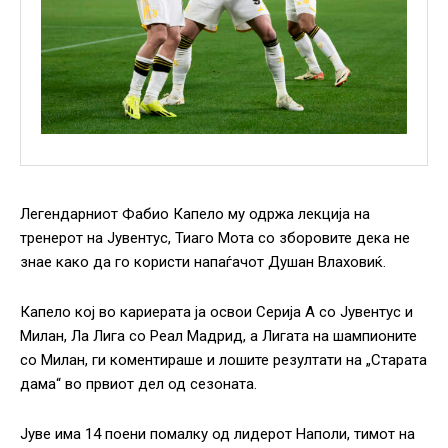
Легендарниот Фабио Капело му одржа лекција на
тренерот на Јувентус, Тиаго Мота со зборовите дека не
знае како да го користи напаѓачот Душан Влаховиќ.
Капело кој во кариерата ја освои Серија А со Јувентус и
Милан, Ла Лига со Реал Мадрид, а Лигата на шампионите
со Милан, ги коментираше и лошите резултати на „Старата
дама“ во првиот дел од сезоната.
Јуве има 14 поени помалку од лидерот Наполи, тимот на