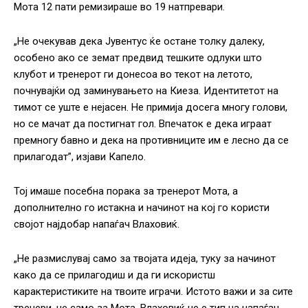
Мота 12 пати ремизираше во 19 натпревари.
„Не очекував дека Јувентус ќе остане толку далеку,
особено ако се земат предвид тешките одлуки што
клубот и тренерот ги донесоа во текот на летото,
почнувајќи од заминувањето на Киеза. Идентитетот на
тимот се уште е нејасен. Не примија досега многу голови,
но се мачат да постигнат гол. Впечаток е дека играат
премногу бавно и дека на противниците им е лесно да се
прилагодат”, изјави Капело.
Тој имаше посебна порака за тренерот Мота, а
дополнително го истакна и начинот на кој го користи
својот најдобар напаѓач Влаховиќ.
„Не размислувај само за твојата идеја, туку за начинот
како да се прилагодиш и да ги искористш
карактеристиките на твоите играчи. Истото важи и за сите