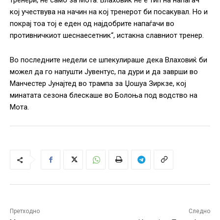
тренери, не само за Мота. Влаховиќ не е тип на напаѓач
кој учествува на начин на кој тренерот би посакувал. Но и
покрај тоа тој е еден од најдобрите напаѓачи во
противничкиот шеснаесетник“, истакна славниот тренер.
Во последните недели се шпекулираше дека Влаховиќ би
можел да го напушти Јувентус, па дури и да заврши во
Манчестер Јунајтед во трампа за Џошуа Зиркзе, кој
минатата сезона блескаше во Болоња под водство на
Мота.
Претходно
Следно