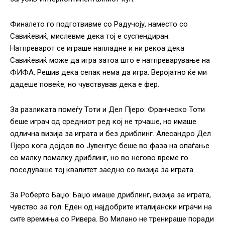
Финалето го подготвивме со Радучоју, наместо со
Савиќевиќ, мислевме дека тој е суспендиран.
Натпреварот се играше напладне и ни рекоа дека
Савиќевиќ може да игра затоа што е натпреварување на
ФИФА. Решив дека сепак нема да игра. Веројатно ќе ми
дадеше повеќе, но чувствував дека е фер.
За разликата помеѓу Тоти и Дел Пјеро: Франческо Тоти
беше играч од средниот ред кој не трчаше, но имаше
одлична визија за играта и без дриблинг. Алесандро Дел
Пјеро кога дојдов во Јувентус беше во фаза на опаѓање
со малку помалку дриблинг, но во негово време го
поседуваше тој квалитет заедно со визија за играта.
За Роберто Баџо: Баџо имаше дриблинг, визија за играта,
чувство за гол. Еден од најдобрите италијански играчи на
сите времиња со Ривера. Во Милано не тренираше поради