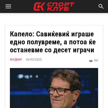
Капело: Савиќевиќ играше
едно полувреме, а потоа ќе
останевме со десет играчи
26/03/2025
ФУДБАЛ
757