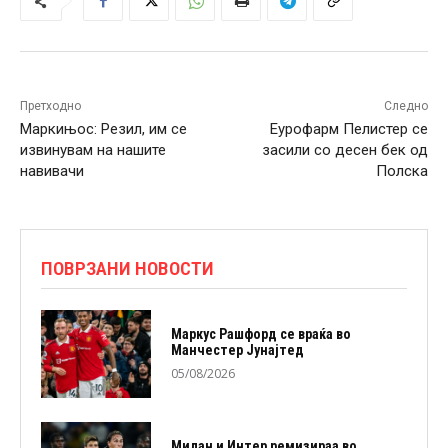
Претходно
Следно
Маркињос: Резил, им се
Еурофарм Пелистер се
извинувам на нашите
засили со десен бек од
навивачи
Полска
ПОВРЗАНИ НОВОСТИ
Маркус Рашфорд се враќа во
Манчестер Јунајтед
05/08/2026
Милан и Интер ремизираа во