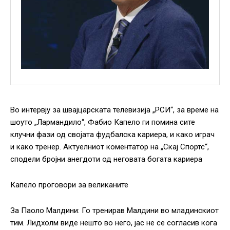
Во интервју за швајцарската телевизија „РСИ“, за време на
шоуто „Лармандило“, Фабио Капело ги помина сите
клучни фази од својата фудбалска кариера, и како играч
и како тренер. Актуелниот коментатор на „Скај Спортс“,
сподели бројни анегдоти од неговата богата кариера
Капело проговори за великаните
За Паоло Малдини: Го тренирав Малдини во младинскиот
тим. Лидхолм виде нешто во него, јас не се согласив кога