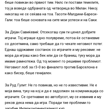
беше повикан во првиот тим. Нилс ги постави темелите,
тој ја воведе одбраната од четворица во Милан. Никој
никогаш не се сеќава на тоа. Тасоти-Малдини-Бареси-
Гали: тоа беше основата на сите мои успеси и на Саки.
За Дејан Савиќевиќ: Отсекогаш сум ги ценел добрите
играчи. Тој играше едно полувреме, потоа ќе останевме
со десетмина, само требаше да го чекате неговиот потег.
Еднаш одржавме состанок со играчите и му рековме: не
мора да играш како бек или да се браниш, туку мора да
имаме рамнотежа. Од тој момент го решивме проблемот.
Неговиот лоб за г3-0 во финалето против Барселона е
како бисер, беше генијален.
За Руд Гулит: Не го повикав, но не го известивме. Не е
моја вина, туку на кој и да е задолжен за комуникација со
играчите. Се сретнавме во автобусот, му се извинив и му
реков дека нема да игра. Поради тие проблеми го
загубив Интерконтиненталниот куп.