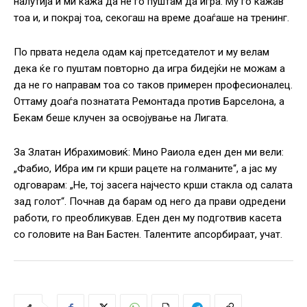
налутија и ми кажа да не го пуштам да игра. Му го кажав
тоа и, и покрај тоа, секогаш на време доаѓаше на тренинг.
По првата недела одам кај претседателот и му велам
дека ќе го пуштам повторно да игра бидејќи не можам а
да не го направам тоа со таков примерен професионалец.
Оттаму доаѓа познатата Ремонтада против Барселона, а
Бекам беше клучен за освојување на Лигата.
За Златан Ибрахимовиќ: Мино Раиола еден ден ми вели:
„Фабио, Ибра им ги крши рацете на голманите“, а јас му
одговарам: „Не, тој засега најчесто крши стакла од салата
зад голот“. Почнав да барам од него да прави одредени
работи, го преобликував. Еден ден му подготвив касета
со головите на Ван Бастен. Талентите апсорбираат, учат.