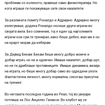
проблеми со коленото, правеше само физиотерапија. Но
кога играше ги покажуваше сите свои квалитети.
За разликата помеѓу Роналдо и Адријано: Адријано многу
излегуваше, додека Роналдо носеше други играчи во
својата вила. Без сомнение, тој е еден од најголемите
играчи кои сум ги тренирал, иако беше дебел, жал ми е но
на крајот морав да изберам.
За Дејвид Бекам: Бекам беше многу добро момче и
добар играч, но не и одличен. Имаше квалитет, добар шут,
но не ги дриблаше противниците. Имаше динамика, визија
на играта, но беше многу добар само во одредени улоги.
Фантастична личност, многу нормална, секогаш присутна
на тренинг.
Во неговата последна година во Реал, тој во јануари
потпиша за Лос Анџелес Галакси. Во клубот му се