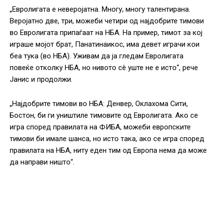
„Евролигата е неверојатна. Многу, многу талентирана.
Веројатно две, три, можеби четири од најдобрите тимови
во Евролигата припаѓаат на НБА. На пример, тимот за кој
играше мојот брат, Панатинаикос, има девет играчи кои
беа тука (во НБА). Уживам да ја гледам Евролигата
повеќе отколку НБА, но нивото сè уште не е исто“, рече
Јанис и продолжи.
„Најдобрите тимови во НБА: Денвер, Оклахома Сити,
Бостон, би ги уништиле тимовите од Евролигата. Ако се
игра според правилата на ФИБА, можеби европските
тимови би имале шанса, но исто така, ако се игра според
правилата на НБА, ниту еден тим од Европа нема да може
да направи ништо“.