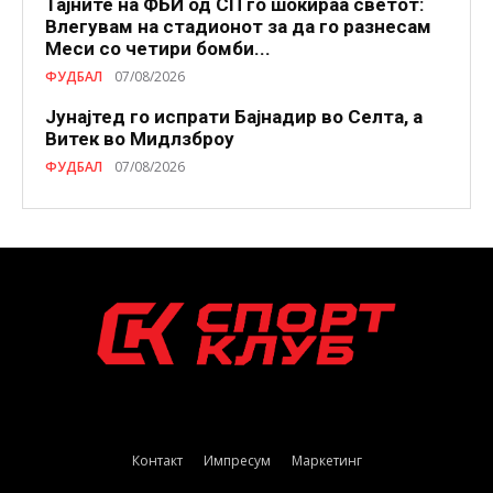
Тајните на ФБИ од СП го шокираа светот:
Влегувам на стадионот за да го разнесам
Меси со четири бомби...
ФУДБАЛ
07/08/2026
Јунајтед го испрати Бајнадир во Селта, а
Витек во Мидлзброу
ФУДБАЛ
07/08/2026
Контакт
Импресум
Маркетинг