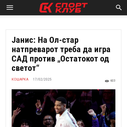
Јанис: На Ол-стар
натпреварот треба да игра
САД против „Остатокот од
светот“
17/02/2025
КОШАРКА
603