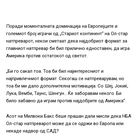
Поради моменталната доминација на Европејците и
големиот број играчи од „Стариот континент“ на Ол-стар
натпреварот, некои сметаат дека најдобриот формат за
главниот натпревар би бил прилично едноставен, да игра
Америка против остатокот од светот.
„Би го сакал тоа. Тоа би бил најинтересниот и
најпривлечниот формат. Секогаш се натпреварувам, но
тоа би ми дало дополнителна мотивација. Со Шеј, Јокиќ,
Лука, Вемби, Таунс, Шенгун… Ќе заборавам некого. Би
било забавно да играм против најдобрите од Америка”.
Асот на Милвоки Бакс беше прашан дали мисли дека НБА
Ол-стар натпреварот може да се одржи во Европа или
некаде надвор од САД?