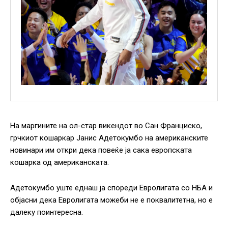
На маргините на ол-стар викендот во Сан Франциско,
грчкиот кошаркар Јанис Адетокумбо на американските
новинари им откри дека повеќе ја сака европската
кошарка од американската.
Адетокумбо уште еднаш ја спореди Евролигата со НБА и
објасни дека Евролигата можеби не е поквалитетна, но е
далеку поинтересна.