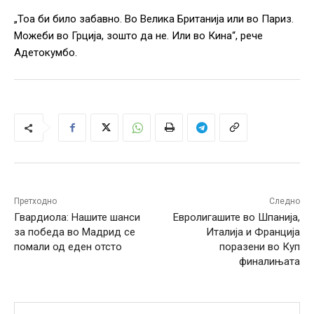
„Тоа би било забавно. Во Велика Британија или во Париз.
Можеби во Грција, зошто да не. Или во Кина“, рече
Адетокумбо.
Претходно
Следно
Гвардиола: Нашите шанси
Евролигашите во Шпанија,
за победа во Мадрид се
Италија и Франција
помали од еден отсто
поразени во Куп
финалињата