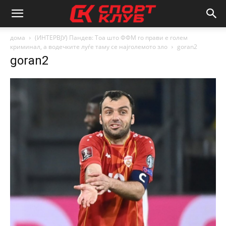
дома
(ИНТЕРВЈУ) Пандев: Тоа што ФФМ го прави е голем
криминал, а водечките луѓе таму се најголемото зло
goran2
goran2