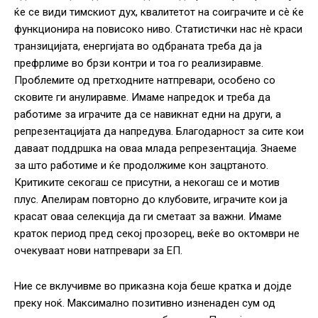
ќе се види тимскиот дух, квалитетот на соиграчите и сè ќе
функционира на повисоко ниво. Статистички нас нè краси
транзицијата, енергијата во одбраната треба да ја
префрлиме во брзи контри и тоа го реализиравме.
Проблемите од претходните натпревари, особено со
сковите ги анулиравме. Имаме напредок и треба да
работиме за играчите да се навикнат едни на други, а
репрезентацијата да напредува. Благодарност за сите кои
даваат поддршка на оваа млада репрезентација. Знаеме
за што работиме и ќе продолжиме кон зацртаното.
Критиките секогаш се присутни, а некогаш се и мотив
плус. Апелирам повторно до клубовите, играчите кои ја
красат оваа селекција да ги сметаат за важни. Имаме
краток период пред секој прозорец, веќе во октомври не
очекуваат нови натпревари за ЕП.
Ние се вклучивме во приказна која беше кратка и дојде
преку ноќ. Максимално позитивно изненаден сум од