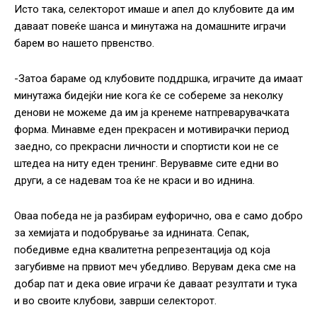
Исто така, селекторот имаше и апел до клубовите да им
даваат повеќе шанса и минутажа на домашните играчи
барем во нашето првенство.
-Затоа бараме од клубовите поддршка, играчите да имаат
минутажа бидејќи ние кога ќе се собереме за неколку
денови не можеме да им ја кренеме натпреварувачката
форма. Минавме еден прекрасен и мотивирачки период
заедно, со прекрасни личности и спортисти кои не се
штедеа на ниту еден тренинг. Верувавме сите едни во
други, а се надевам тоа ќе не краси и во иднина.
Оваа победа не ја разбирам еуфорично, ова е само добро
за хемијата и подобрување за иднината. Сепак,
победивме една квалитетна репрезентација од која
загубивме на првиот меч убедливо. Верувам дека сме на
добар пат и дека овие играчи ќе даваат резултати и тука
и во своите клубови, заврши селекторот.