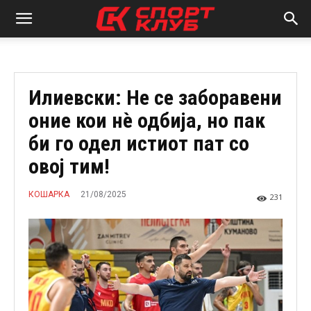
Илиевски: Не се заборавени
оние кои нè одбија, но пак
би го одел истиот пат со
овој тим!
21/08/2025
КОШАРКА
231