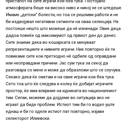
пристапот на сите играчи кои беа тука. Постојано
атмосферата беше на високо ниво и никој не се штедеше.
Имаме „детски“ болести, но тоа се решливи работи и не
би издвојувал негативни сегменти на оваа селекција. Не
постоеше нешто што можеше да нè изненади. Овие деца
дадоа повеќе од максимумот од првиот ден до денес.
Сите знаеме дека во кошарката се менуваат
репрезентациите и нивните играчи. Ние повторно ќе ги
повикаме сите кои претходно нè одбиле од оправдани
или неоправдани причини. Јас сум тука за секој да
разговара со мене и може да образложи што се случува.
Секако дека ќе сметам и на овие играчи кои беа тука.
Сето тоа што ќе следува и колку ќе добијат играчите
простор, ќе има влијание на иднината во националниот
тим. Сепак, можеме да дојдеме во ситуација ако не
играат да биде проблем. Истиот тим би го водел уште
еднаш и би го оделе истиот пат повторно, изјави
селекторот Илиевски.