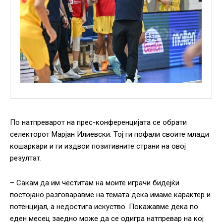
По натпреварот на прес-конференцијата се обрати
селекторот Марјан Илиевски. Тој ги пофали своите млади
кошаркари и ги издвои позитивните страни на овој
резултат.
– Сакам да им честитам на моите играчи бидејќи
постојано разговаравме на темата дека имаме карактер и
потенцијал, а недостига искуство. Покажавме дека по
еден месец заедно може да се одигра натпревар на кој