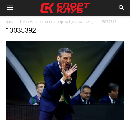
дома
Ибон Наваро нов тренер на Црвена звезда
13035392
13035392